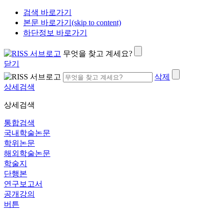
검색 바로가기
본문 바로가기(skip to content)
하단정보 바로가기
무엇을 찾고 계세요?
닫기
삭제
상세검색
상세검색
통합검색
국내학술논문
학위논문
해외학술논문
학술지
단행본
연구보고서
공개강의
버튼