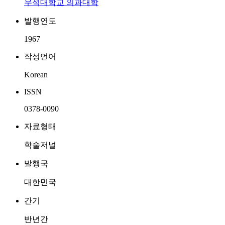
우석대학교 의과대학
발행연도
1967
작성언어
Korean
ISSN
0378-0090
자료형태
학술저널
발행국
대한민국
간기
반년간