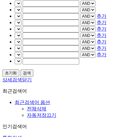
추가
추가
추가
추가
추가
추가
추가
상세검색닫기
최근검색어
최근검색어 옵션
전체삭제
자동저장끄기
인기검색어