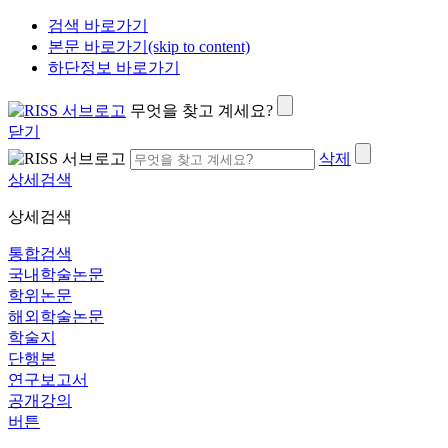
검색 바로가기
본문 바로가기(skip to content)
하단정보 바로가기
무엇을 찾고 계세요?
닫기
삭제
상세검색
상세검색
통합검색
국내학술논문
학위논문
해외학술논문
학술지
단행본
연구보고서
공개강의
버튼