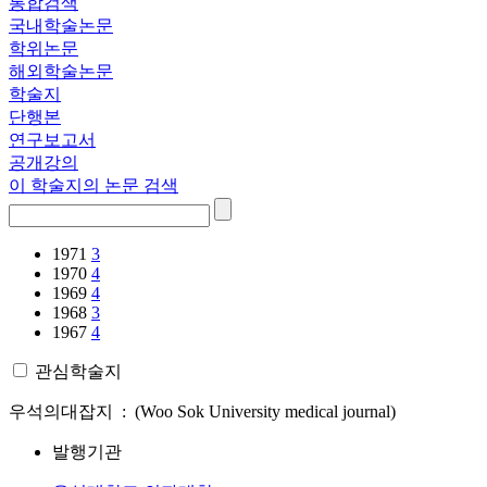
통합검색
국내학술논문
학위논문
해외학술논문
학술지
단행본
연구보고서
공개강의
이 학술지의 논문 검색
1971
3
1970
4
1969
4
1968
3
1967
4
관심학술지
우석의대잡지 : (Woo Sok University medical journal)
발행기관