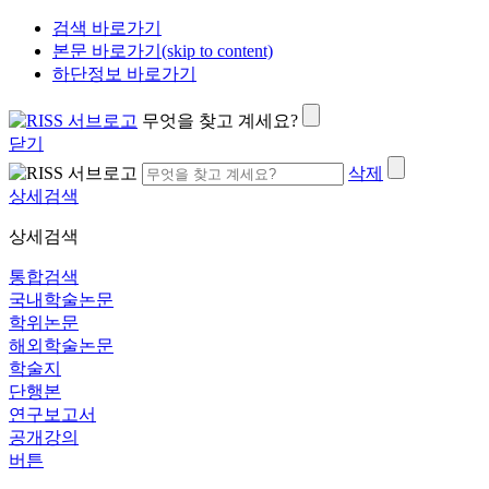
검색 바로가기
본문 바로가기(skip to content)
하단정보 바로가기
무엇을 찾고 계세요?
닫기
삭제
상세검색
상세검색
통합검색
국내학술논문
학위논문
해외학술논문
학술지
단행본
연구보고서
공개강의
버튼