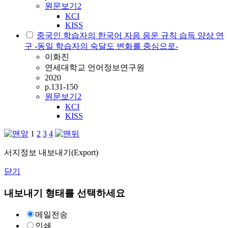
원문보기
2
KCI
KISS
중국인 학습자의 한국어 자음 음운 규칙 습득 양상 연
구 -동일 학습자의 숙달도 변화를 중심으로-
이화진
연세대학교 언어정보연구원
2020
p.131-150
원문보기
2
KCI
KISS
1
2
3
4
서지정보 내보내기(Export)
닫기
내보내기 형태를 선택하세요
메일전송
인쇄