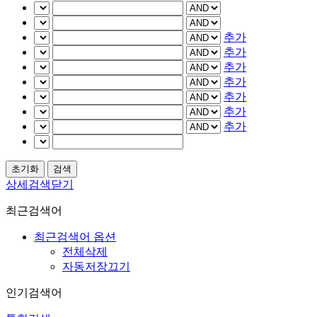
추가
추가
추가
추가
추가
추가
추가
상세검색닫기
최근검색어
최근검색어 옵션
전체삭제
자동저장끄기
인기검색어