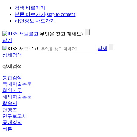
검색 바로가기
본문 바로가기(skip to content)
하단정보 바로가기
무엇을 찾고 계세요?
닫기
삭제
상세검색
상세검색
통합검색
국내학술논문
학위논문
해외학술논문
학술지
단행본
연구보고서
공개강의
버튼