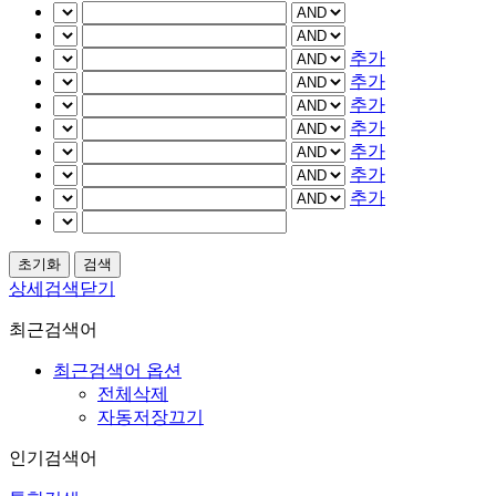
추가
추가
추가
추가
추가
추가
추가
상세검색닫기
최근검색어
최근검색어 옵션
전체삭제
자동저장끄기
인기검색어