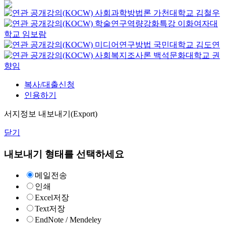
사회과학방법론
가천대학교
김철우
학술연구역량강화특강
이화여자대
학교
임보람
미디어연구방법
국민대학교
김도연
사회복지조사론
백석문화대학교
권
향임
복사/대출신청
인용하기
서지정보 내보내기(Export)
닫기
내보내기 형태를 선택하세요
메일전송
인쇄
Excel저장
Text저장
EndNote / Mendeley