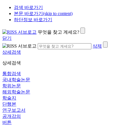
검색 바로가기
본문 바로가기(skip to content)
하단정보 바로가기
무엇을 찾고 계세요?
닫기
삭제
상세검색
상세검색
통합검색
국내학술논문
학위논문
해외학술논문
학술지
단행본
연구보고서
공개강의
버튼