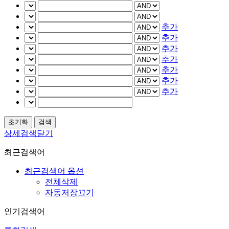
추가
추가
추가
추가
추가
추가
추가
상세검색닫기
최근검색어
최근검색어 옵션
전체삭제
자동저장끄기
인기검색어