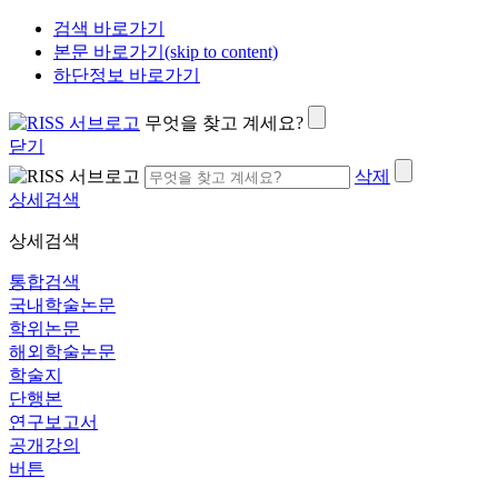
검색 바로가기
본문 바로가기(skip to content)
하단정보 바로가기
무엇을 찾고 계세요?
닫기
삭제
상세검색
상세검색
통합검색
국내학술논문
학위논문
해외학술논문
학술지
단행본
연구보고서
공개강의
버튼