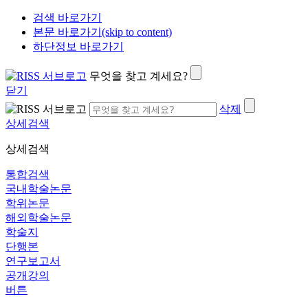
검색 바로가기
본문 바로가기(skip to content)
하단정보 바로가기
무엇을 찾고 계세요?
닫기
삭제
상세검색
상세검색
통합검색
국내학술논문
학위논문
해외학술논문
학술지
단행본
연구보고서
공개강의
버튼