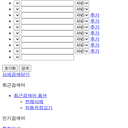
추가
추가
추가
추가
추가
추가
추가
상세검색닫기
최근검색어
최근검색어 옵션
전체삭제
자동저장끄기
인기검색어