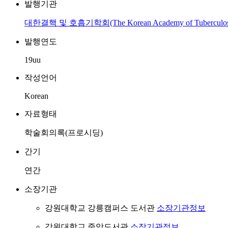
발행기관
대한결핵 및 호흡기학회(The Korean Academy of Tuberculosis an
발행연도
19uu
작성언어
Korean
자료형태
학술회의록(프로시딩)
간기
연간
소장기관
강원대학교 강릉캠퍼스 도서관
소장기관정보
강원대학교 중앙도서관
소장기관정보