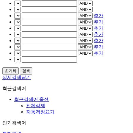
추가
추가
추가
추가
추가
추가
추가
상세검색닫기
최근검색어
최근검색어 옵션
전체삭제
자동저장끄기
인기검색어