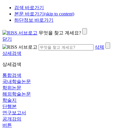
검색 바로가기
본문 바로가기(skip to content)
하단정보 바로가기
무엇을 찾고 계세요?
닫기
삭제
상세검색
상세검색
통합검색
국내학술논문
학위논문
해외학술논문
학술지
단행본
연구보고서
공개강의
버튼