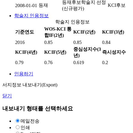
등재후보학술지 선정
등재
KCI후보
2008-01-01
(신규평가)
학술지 인용정보
학술지 인용정보
WOS-KCI 통
기준연도
KCIF(2년)
KCIF(3년)
합IF(2년)
2016
0.85
0.85
0.84
중심성지수(3
KCIF(4년)
KCIF(5년)
즉시성지수
년)
0.79
0.76
0.619
0.2
인용하기
서지정보 내보내기(Export)
닫기
내보내기 형태를 선택하세요
메일전송
인쇄