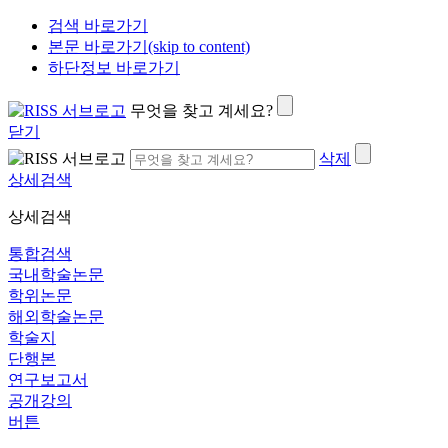
검색 바로가기
본문 바로가기(skip to content)
하단정보 바로가기
무엇을 찾고 계세요?
닫기
삭제
상세검색
상세검색
통합검색
국내학술논문
학위논문
해외학술논문
학술지
단행본
연구보고서
공개강의
버튼