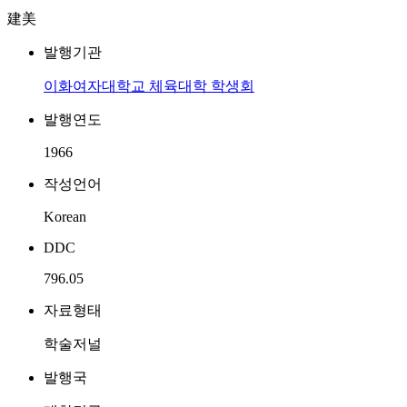
建美
발행기관
이화여자대학교 체육대학 학생회
발행연도
1966
작성언어
Korean
DDC
796.05
자료형태
학술저널
발행국