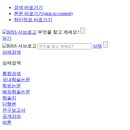
검색 바로가기
본문 바로가기(skip to content)
하단정보 바로가기
무엇을 찾고 계세요?
닫기
삭제
상세검색
상세검색
통합검색
국내학술논문
학위논문
해외학술논문
학술지
단행본
연구보고서
공개강의
버튼