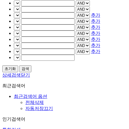
추가
추가
추가
추가
추가
추가
추가
상세검색닫기
최근검색어
최근검색어 옵션
전체삭제
자동저장끄기
인기검색어