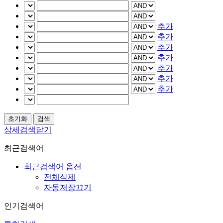
추가
추가
추가
추가
추가
추가
추가
상세검색닫기
최근검색어
최근검색어 옵션
전체삭제
자동저장끄기
인기검색어