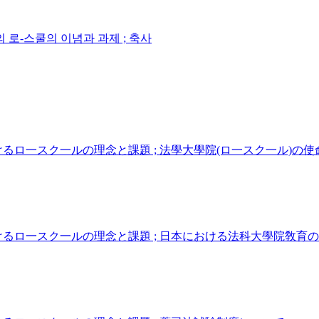
로-스쿨의 이념과 과제 ; 축사
けるロ一スク一ルの理念と課題 ; 法學大學院(ロ一スク一ル)の使
おけるロ一スク一ルの理念と課題 ; 日本における法科大學院敎育の