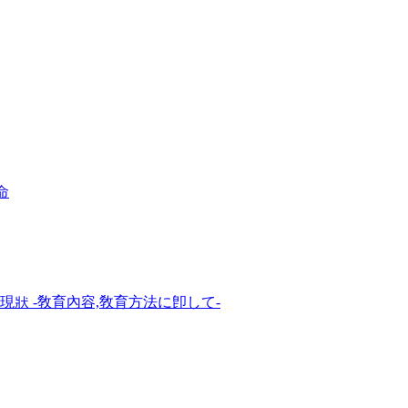
命
現狀 -敎育內容,敎育方法に卽して-