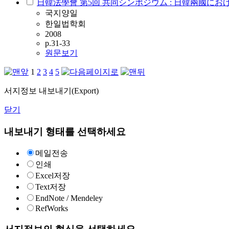
日韓法學會 第5回 共同シンポジウム : 日韓兩國に
국지양일
한일법학회
2008
p.31-33
원문보기
1
2
3
4
5
서지정보 내보내기(Export)
닫기
내보내기 형태를 선택하세요
메일전송
인쇄
Excel저장
Text저장
EndNote / Mendeley
RefWorks