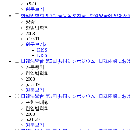
p.9-10
원문보기
한일법학회 제5회 공동심포지움 : 한일양국에 있어서의 
양승두
한일법학회
2008
p.10-11
원문보기
2
KISS
KISS
日韓法學會 第5回 共同シンポジウム : 日韓兩國にお
좌등행치
한일법학회
2008
p.13-19
원문보기
日韓法學會 第5回 共同シンポジウム : 日韓兩國に
포천도태랑
한일법학회
2008
p.21-29
원문보기