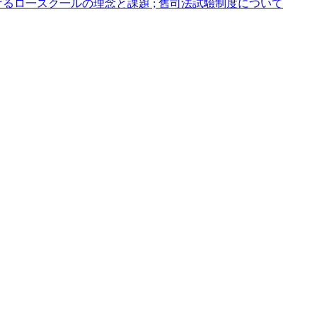
おけるロ一スク一ルの理念と課題 ; 舊司法試驗制度について