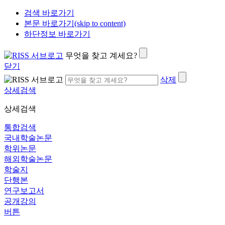
검색 바로가기
본문 바로가기(skip to content)
하단정보 바로가기
무엇을 찾고 계세요?
닫기
삭제
상세검색
상세검색
통합검색
국내학술논문
학위논문
해외학술논문
학술지
단행본
연구보고서
공개강의
버튼