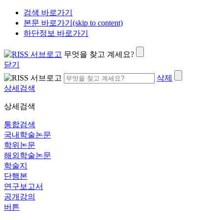
검색 바로가기
본문 바로가기(skip to content)
하단정보 바로가기
무엇을 찾고 계세요?
닫기
삭제
상세검색
상세검색
통합검색
국내학술논문
학위논문
해외학술논문
학술지
단행본
연구보고서
공개강의
버튼