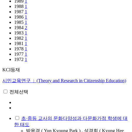
1989
1
1988
1
1987
1
1986
1
1985
1
1984
2
1983
1
1982
1
1981
1
1978
1
1977
1
1972
1
KCI등재
시민교육연구 : (Theory and Research in Citizenship Education)
전체선택
초·중등 교사의 문화다양성과 다문화가정 학생에 대
한 태도
박윤경 ( Yun Kyoung Park ) , 성경희 ( Kyung Hee