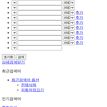
추가
추가
추가
추가
추가
추가
추가
상세검색닫기
최근검색어
최근검색어 옵션
전체삭제
자동저장끄기
인기검색어