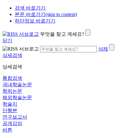
검색 바로가기
본문 바로가기(skip to content)
하단정보 바로가기
무엇을 찾고 계세요?
닫기
삭제
상세검색
상세검색
통합검색
국내학술논문
학위논문
해외학술논문
학술지
단행본
연구보고서
공개강의
버튼