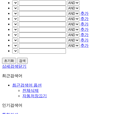
추가
추가
추가
추가
추가
추가
추가
상세검색닫기
최근검색어
최근검색어 옵션
전체삭제
자동저장끄기
인기검색어