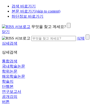
검색 바로가기
본문 바로가기(skip to content)
하단정보 바로가기
무엇을 찾고 계세요?
닫기
삭제
상세검색
상세검색
통합검색
국내학술논문
학위논문
해외학술논문
학술지
단행본
연구보고서
공개강의
버튼