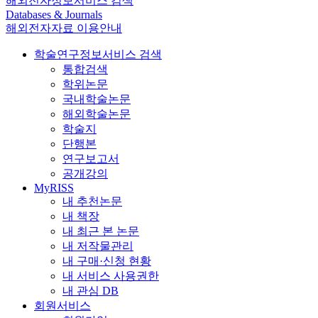
해외전자정보서비스 검색
Databases & Journals
해외전자자료 이용안내
학술연구정보서비스 검색
통합검색
학위논문
국내학술논문
해외학술논문
학술지
단행본
연구보고서
공개강의
MyRISS
내 추천논문
내 책장
내 최근 본 논문
내 저작물관리
내 구매·신청 현황
내 서비스 사용권한
내 관심 DB
회원서비스