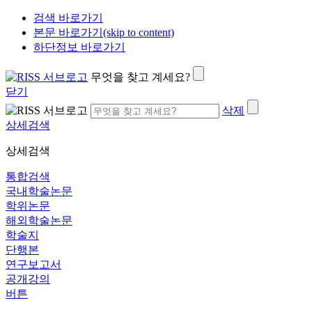
검색 바로가기
본문 바로가기(skip to content)
하단정보 바로가기
무엇을 찾고 계세요?
닫기
삭제
상세검색
상세검색
통합검색
국내학술논문
학위논문
해외학술논문
학술지
단행본
연구보고서
공개강의
버튼