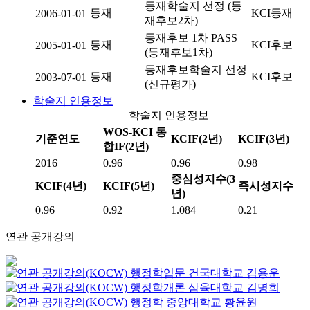
등재학술지 선정 (등
등재
KCI등재
2006-01-01
재후보2차)
등재후보 1차 PASS
등재
KCI후보
2005-01-01
(등재후보1차)
등재후보학술지 선정
등재
KCI후보
2003-07-01
(신규평가)
학술지 인용정보
학술지 인용정보
WOS-KCI 통
기준연도
KCIF(2년)
KCIF(3년)
합IF(2년)
2016
0.96
0.96
0.98
중심성지수(3
KCIF(4년)
KCIF(5년)
즉시성지수
년)
0.96
0.92
1.084
0.21
연관 공개강의
행정학입문
건국대학교
김용운
행정학개론
삼육대학교
김명희
행정학
중앙대학교
황윤원