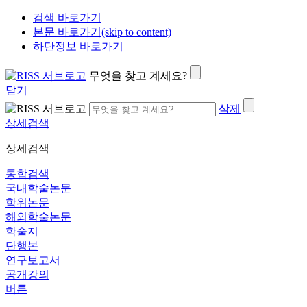
검색 바로가기
본문 바로가기(skip to content)
하단정보 바로가기
무엇을 찾고 계세요?
닫기
삭제
상세검색
상세검색
통합검색
국내학술논문
학위논문
해외학술논문
학술지
단행본
연구보고서
공개강의
버튼