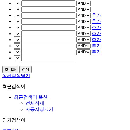
추가
추가
추가
추가
추가
추가
추가
상세검색닫기
최근검색어
최근검색어 옵션
전체삭제
자동저장끄기
인기검색어