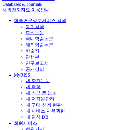
Databases & Journals
해외전자자료 이용안내
학술연구정보서비스 검색
통합검색
학위논문
국내학술논문
해외학술논문
학술지
단행본
연구보고서
공개강의
MyRISS
내 추천논문
내 책장
내 최근 본 논문
내 저작물관리
내 구매·신청 현황
내 서비스 사용권한
내 관심 DB
회원서비스
회원가입