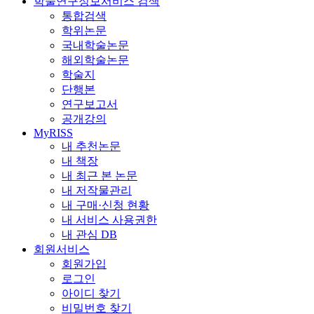
학술연구정보서비스 검색
통합검색
학위논문
국내학술논문
해외학술논문
학술지
단행본
연구보고서
공개강의
MyRISS
내 추천논문
내 책장
내 최근 본 논문
내 저작물관리
내 구매·신청 현황
내 서비스 사용권한
내 관심 DB
회원서비스
회원가입
로그인
아이디 찾기
비밀번호 찾기