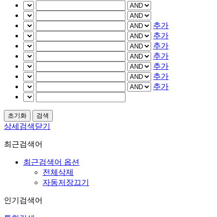
추가
추가
추가
추가
추가
추가
추가
상세검색닫기
최근검색어
최근검색어 옵션
전체삭제
자동저장끄기
인기검색어