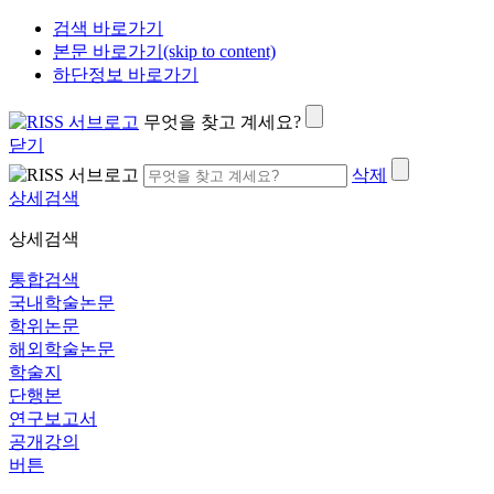
검색 바로가기
본문 바로가기(skip to content)
하단정보 바로가기
무엇을 찾고 계세요?
닫기
삭제
상세검색
상세검색
통합검색
국내학술논문
학위논문
해외학술논문
학술지
단행본
연구보고서
공개강의
버튼