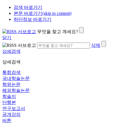
검색 바로가기
본문 바로가기(skip to content)
하단정보 바로가기
무엇을 찾고 계세요?
닫기
삭제
상세검색
상세검색
통합검색
국내학술논문
학위논문
해외학술논문
학술지
단행본
연구보고서
공개강의
버튼