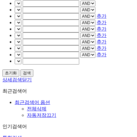
추가
추가
추가
추가
추가
추가
추가
상세검색닫기
최근검색어
최근검색어 옵션
전체삭제
자동저장끄기
인기검색어