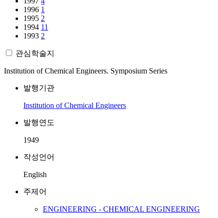
1997
4
1996
1
1995
2
1994
11
1993
2
관심학술지
Institution of Chemical Engineers. Symposium Series
발행기관
Institution of Chemical Engineers
발행연도
1949
작성언어
English
주제어
ENGINEERING - CHEMICAL ENGINEERING