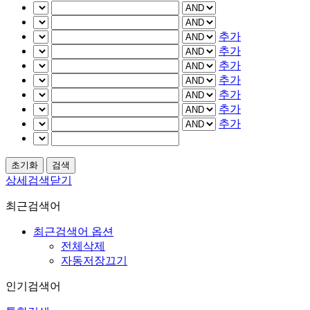
추가
추가
추가
추가
추가
추가
추가
상세검색닫기
최근검색어
최근검색어 옵션
전체삭제
자동저장끄기
인기검색어