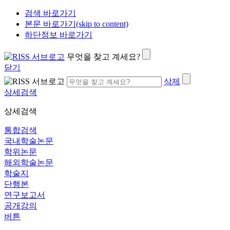
검색 바로가기
본문 바로가기(skip to content)
하단정보 바로가기
무엇을 찾고 계세요?
닫기
삭제
상세검색
상세검색
통합검색
국내학술논문
학위논문
해외학술논문
학술지
단행본
연구보고서
공개강의
버튼