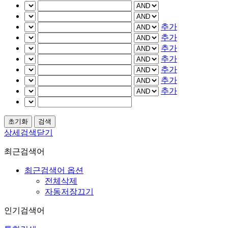
추가
추가
추가
추가
추가
추가
추가
상세검색닫기
최근검색어
최근검색어 옵션
전체삭제
자동저장끄기
인기검색어