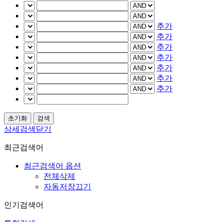
추가
추가
추가
추가
추가
추가
추가
상세검색닫기
최근검색어
최근검색어 옵션
전체삭제
자동저장끄기
인기검색어