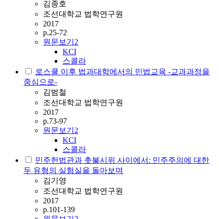
김종호
조선대학교 법학연구원
2017
p.25-72
원문보기
2
KCI
스콜라
로스쿨 이후 법과대학에서의 민법교육 -교과과정을
중심으로-
김범철
조선대학교 법학연구원
2017
p.73-97
원문보기
2
KCI
스콜라
민주헌법관과 촛불시위 사이에서: 민주주의에 대한
두 유형의 실험실을 돌아보며
김기영
조선대학교 법학연구원
2017
p.101-139
원문보기
2