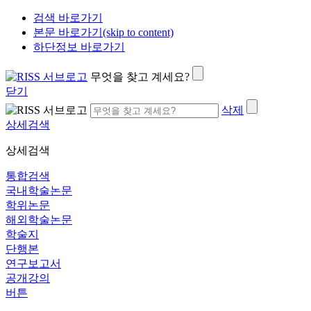
검색 바로가기
본문 바로가기(skip to content)
하단정보 바로가기
무엇을 찾고 계세요?
닫기
삭제
상세검색
상세검색
통합검색
국내학술논문
학위논문
해외학술논문
학술지
단행본
연구보고서
공개강의
버튼