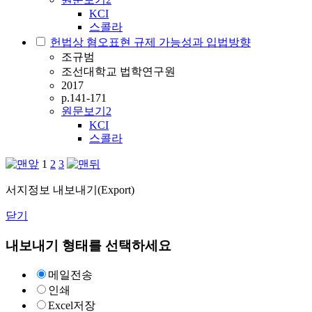
KCI
스콜라
헌법상 혐오표현 규제 가능성과 입법방향
조규범
조선대학교 법학연구원
2017
p.141-171
원문보기
2
KCI
스콜라
1
2
3
서지정보 내보내기(Export)
닫기
내보내기 형태를 선택하세요
메일전송
인쇄
Excel저장