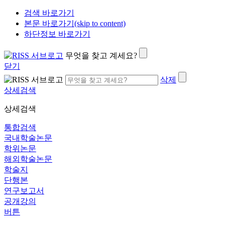
검색 바로가기
본문 바로가기(skip to content)
하단정보 바로가기
무엇을 찾고 계세요?
닫기
삭제
상세검색
상세검색
통합검색
국내학술논문
학위논문
해외학술논문
학술지
단행본
연구보고서
공개강의
버튼