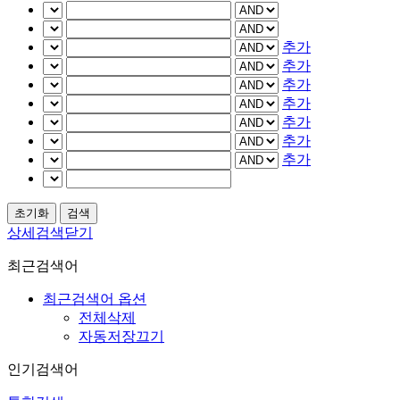
추가
추가
추가
추가
추가
추가
추가
상세검색닫기
최근검색어
최근검색어 옵션
전체삭제
자동저장끄기
인기검색어