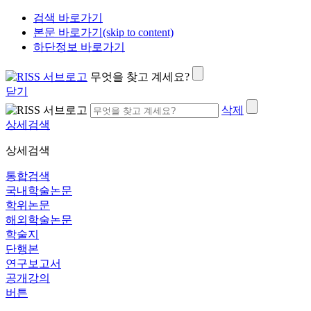
검색 바로가기
본문 바로가기(skip to content)
하단정보 바로가기
무엇을 찾고 계세요?
닫기
삭제
상세검색
상세검색
통합검색
국내학술논문
학위논문
해외학술논문
학술지
단행본
연구보고서
공개강의
버튼