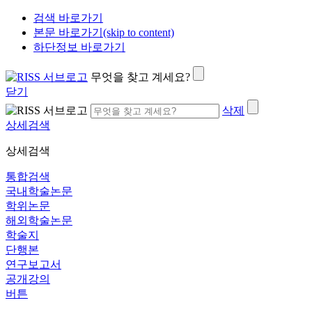
검색 바로가기
본문 바로가기(skip to content)
하단정보 바로가기
무엇을 찾고 계세요?
닫기
삭제
상세검색
상세검색
통합검색
국내학술논문
학위논문
해외학술논문
학술지
단행본
연구보고서
공개강의
버튼