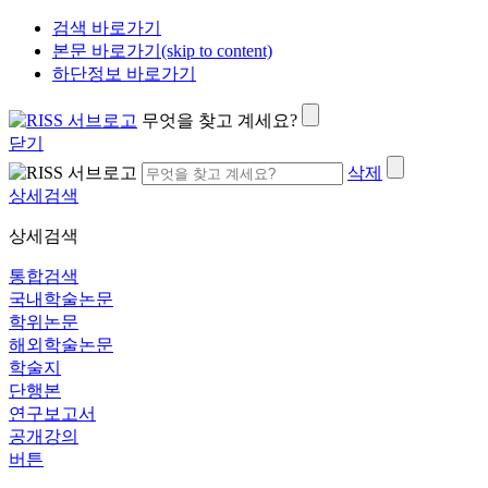
검색 바로가기
본문 바로가기(skip to content)
하단정보 바로가기
무엇을 찾고 계세요?
닫기
삭제
상세검색
상세검색
통합검색
국내학술논문
학위논문
해외학술논문
학술지
단행본
연구보고서
공개강의
버튼