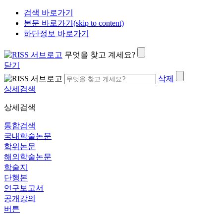
검색 바로가기
본문 바로가기(skip to content)
하단정보 바로가기
무엇을 찾고 계세요?
닫기
삭제
상세검색
상세검색
통합검색
국내학술논문
학위논문
해외학술논문
학술지
단행본
연구보고서
공개강의
버튼