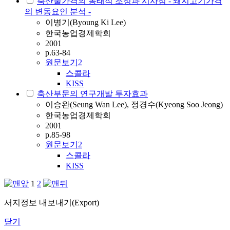
축산물가격의 동태적 조정과 시사점 - 돼지고기가격
의 변동요인 분석 -
이병기(Byoung Ki Lee)
한국농업경제학회
2001
p.63-84
원문보기
2
스콜라
KISS
축산부문의 연구개발 투자효과
이승완(Seung Wan Lee), 정경수(Kyeong Soo Jeong)
한국농업경제학회
2001
p.85-98
원문보기
2
스콜라
KISS
1
2
서지정보 내보내기(Export)
닫기