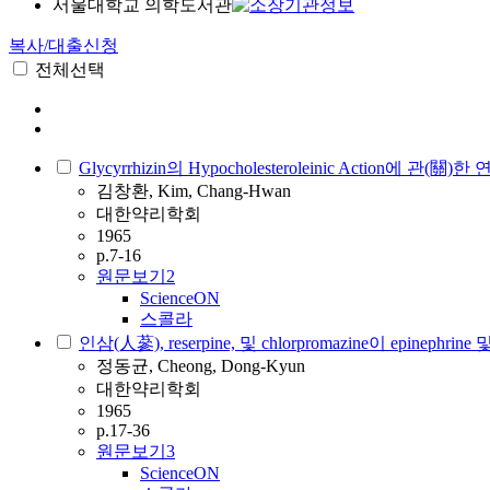
서울대학교 의학도서관
복사/대출신청
전체선택
Glycyrrhizin의 Hypocholesteroleinic Action에 관(關)
김창환, Kim, Chang-Hwan
대한약리학회
1965
p.7-16
원문보기
2
ScienceON
스콜라
인삼(人蔘), reserpine, 및 chlorpromazine이 epinep
정동균, Cheong, Dong-Kyun
대한약리학회
1965
p.17-36
원문보기
3
ScienceON