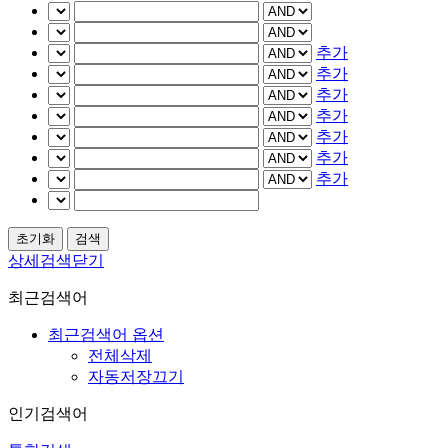
추가
추가
추가
추가
추가
추가
추가
상세검색닫기
최근검색어
최근검색어 옵션
전체삭제
자동저장끄기
인기검색어