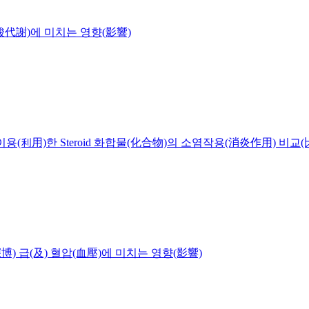
脂酸代謝)에 미치는 영향(影響)
ic)을 이용(利用)한 Steroid 화합물(化合物)의 소염작용(消炎作用) 비교(
深博) 급(及) 혈압(血壓)에 미치는 영향(影響)