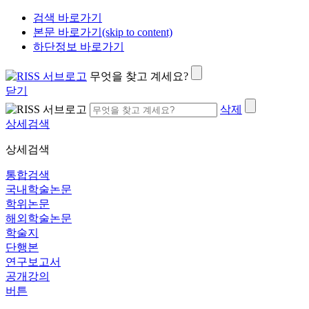
검색 바로가기
본문 바로가기(skip to content)
하단정보 바로가기
무엇을 찾고 계세요?
닫기
삭제
상세검색
상세검색
통합검색
국내학술논문
학위논문
해외학술논문
학술지
단행본
연구보고서
공개강의
버튼