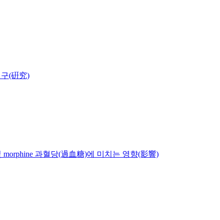
한 연구(硏究)
hrine 및 morphine 과혈당(過血糖)에 미치는 영향(影響)