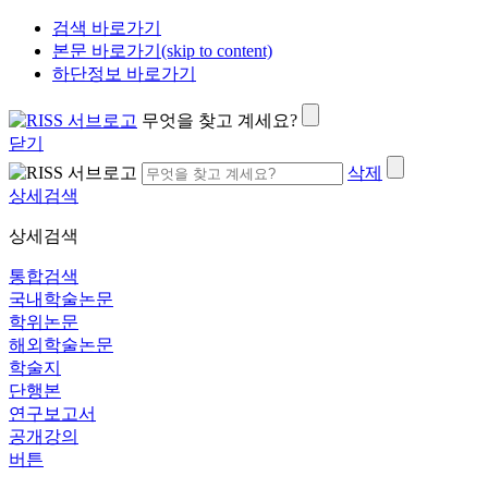
검색 바로가기
본문 바로가기(skip to content)
하단정보 바로가기
무엇을 찾고 계세요?
닫기
삭제
상세검색
상세검색
통합검색
국내학술논문
학위논문
해외학술논문
학술지
단행본
연구보고서
공개강의
버튼