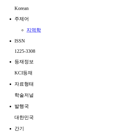
Korean
주제어
지역학
ISSN
1225-3308
등재정보
KCI등재
자료형태
학술저널
발행국
대한민국
간기