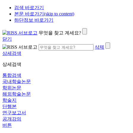
검색 바로가기
본문 바로가기(skip to content)
하단정보 바로가기
무엇을 찾고 계세요?
닫기
삭제
상세검색
상세검색
통합검색
국내학술논문
학위논문
해외학술논문
학술지
단행본
연구보고서
공개강의
버튼