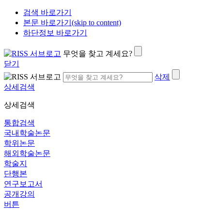
검색 바로가기
본문 바로가기(skip to content)
하단정보 바로가기
무엇을 찾고 계세요?
닫기
삭제
상세검색
상세검색
통합검색
국내학술논문
학위논문
해외학술논문
학술지
단행본
연구보고서
공개강의
버튼