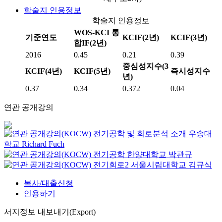
학술지 인용정보
학술지 인용정보
WOS-KCI 통
기준연도
KCIF(2년)
KCIF(3년)
합IF(2년)
2016
0.45
0.21
0.39
중심성지수(3
KCIF(4년)
KCIF(5년)
즉시성지수
년)
0.37
0.34
0.372
0.04
연관 공개강의
전기공학 및 회로분석 소개
우송대
학교
Richard Fuch
전기공학
한양대학교
박관규
전기회로2
서울시립대학교
김규식
복사/대출신청
인용하기
서지정보 내보내기(Export)