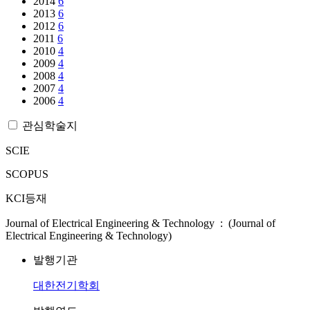
2014
6
2013
6
2012
6
2011
6
2010
4
2009
4
2008
4
2007
4
2006
4
관심학술지
SCIE
SCOPUS
KCI등재
Journal of Electrical Engineering & Technology : (Journal of
Electrical Engineering & Technology)
발행기관
대한전기학회