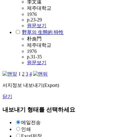
李文遠
제주대학교
1976
p.23-29
원문보기
野草의 生態的 特性
朴良門
제주대학교
1976
p.31-35
원문보기
1
2
3
4
서지정보 내보내기(Export)
닫기
내보내기 형태를 선택하세요
메일전송
인쇄
Excel저장