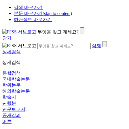
검색 바로가기
본문 바로가기(skip to content)
하단정보 바로가기
무엇을 찾고 계세요?
닫기
삭제
상세검색
상세검색
통합검색
국내학술논문
학위논문
해외학술논문
학술지
단행본
연구보고서
공개강의
버튼