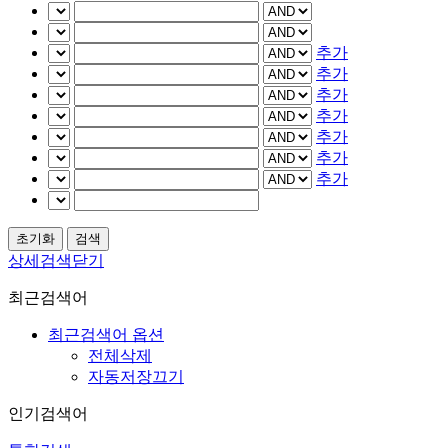
추가
추가
추가
추가
추가
추가
추가
상세검색닫기
최근검색어
최근검색어 옵션
전체삭제
자동저장끄기
인기검색어