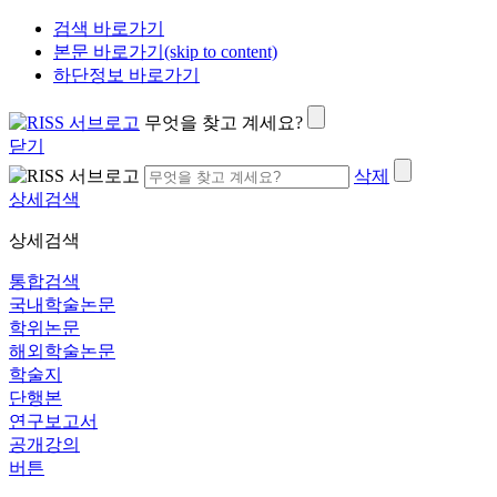
검색 바로가기
본문 바로가기(skip to content)
하단정보 바로가기
무엇을 찾고 계세요?
닫기
삭제
상세검색
상세검색
통합검색
국내학술논문
학위논문
해외학술논문
학술지
단행본
연구보고서
공개강의
버튼