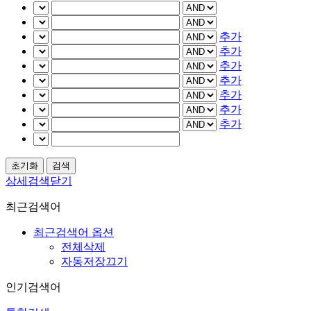
추가
추가
추가
추가
추가
추가
추가
상세검색닫기
최근검색어
최근검색어 옵션
전체삭제
자동저장끄기
인기검색어