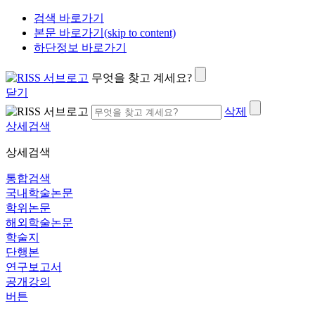
검색 바로가기
본문 바로가기(skip to content)
하단정보 바로가기
무엇을 찾고 계세요?
닫기
삭제
상세검색
상세검색
통합검색
국내학술논문
학위논문
해외학술논문
학술지
단행본
연구보고서
공개강의
버튼