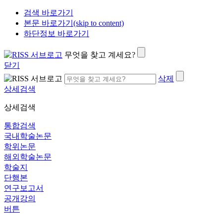
검색 바로가기
본문 바로가기(skip to content)
하단정보 바로가기
무엇을 찾고 계세요?
닫기
삭제
상세검색
상세검색
통합검색
국내학술논문
학위논문
해외학술논문
학술지
단행본
연구보고서
공개강의
버튼