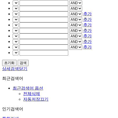
추가
추가
추가
추가
추가
추가
추가
상세검색닫기
최근검색어
최근검색어 옵션
전체삭제
자동저장끄기
인기검색어