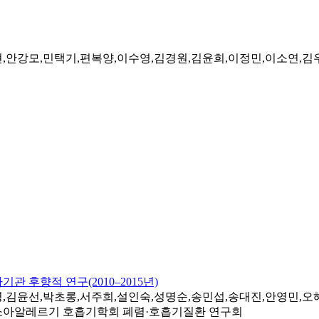
현,안강모,민택기,편복양,이수영,김경원,김윤희,이정민,이소연,
관 후향적 연구(2010–2015년)
,김윤선,박초롱,서주희,설인숙,성명순,송민섭,송대진,안영민,오혜
 소아알레르기 호흡기학회 폐렴·호흡기질환 연구회