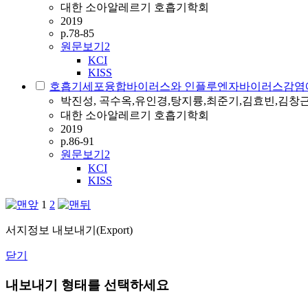
대한 소아알레르기 호흡기학회
2019
p.78-85
원문보기
2
KCI
KISS
호흡기세포융합바이러스와 인플루엔자바이러스감염에서
박진성, 곡수옥,유인경,탕지륭,최준기,김효빈,김창
대한 소아알레르기 호흡기학회
2019
p.86-91
원문보기
2
KCI
KISS
1
2
서지정보 내보내기(Export)
닫기
내보내기 형태를 선택하세요