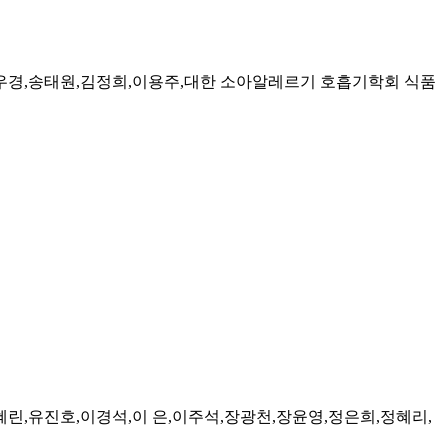
김우경,송태원,김정희,이용주,대한 소아알레르기 호흡기학회 식품
린,유진호,이경석,이 은,이주석,장광천,장윤영,정은희,정혜리,