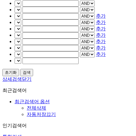
추가
추가
추가
추가
추가
추가
추가
상세검색닫기
최근검색어
최근검색어 옵션
전체삭제
자동저장끄기
인기검색어