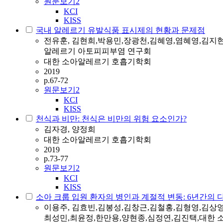
원문보기
2
KCI
KISS
국내 알레르기 유발식품 표시제의 현황과 문제점
전유훈, 김현희,박용민,장광천,김혜영,염혜영,김지
알레르기 아토피피부염 연구회
대한 소아알레르기 호흡기학회
2019
p.67-72
원문보기
2
KCI
KISS
천식과 비만: 천식은 비만의 위험 요소인가?
김자경, 양정희
대한 소아알레르기 호흡기학회
2019
p.73-77
원문보기
2
KCI
KISS
소아 크룹 입원 환자의 병인과 계절적 변동: 6년간의 다기
이용주, 김효빈,김봉성,김창근,김철홍,김형영,김상영
최성민,최윤정,한만용,양현종,심정연,김진택,대한