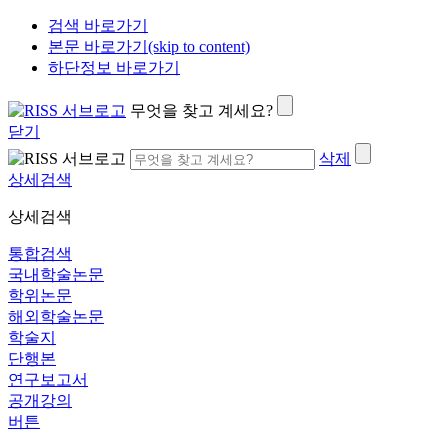
검색 바로가기
본문 바로가기(skip to content)
하단정보 바로가기
무엇을 찾고 계세요?
닫기
삭제
상세검색
상세검색
통합검색
국내학술논문
학위논문
해외학술논문
학술지
단행본
연구보고서
공개강의
버튼