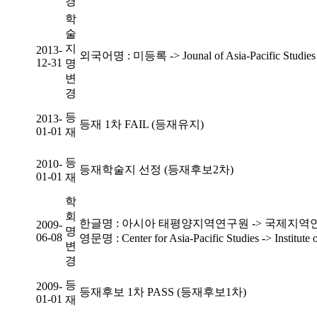
경
학
술
지
2013-
외국어명 : 미등록 -> Jounal of Asia-Pacific Studies
12-31
명
변
경
등
2013-
등재 1차 FAIL (등재유지)
01-01
재
등
2010-
등재학술지 선정 (등재후보2차)
01-01
재
학
회
한글명 : 아시아 태평양지역연구원 -> 국제지역
2009-
명
06-08
영문명 : Center for Asia-Pacific Studies -> Institute o
변
경
등
2009-
등재후보 1차 PASS (등재후보1차)
01-01
재