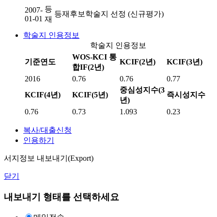
등
2007-
등재후보학술지 선정 (신규평가)
01-01
재
학술지 인용정보
학술지 인용정보
WOS-KCI 통
기준연도
KCIF(2년)
KCIF(3년)
합IF(2년)
2016
0.76
0.76
0.77
중심성지수(3
KCIF(4년)
KCIF(5년)
즉시성지수
년)
0.76
0.73
1.093
0.23
복사/대출신청
인용하기
서지정보 내보내기(Export)
닫기
내보내기 형태를 선택하세요