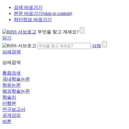
검색 바로가기
본문 바로가기(skip to content)
하단정보 바로가기
무엇을 찾고 계세요?
닫기
삭제
상세검색
상세검색
통합검색
국내학술논문
학위논문
해외학술논문
학술지
단행본
연구보고서
공개강의
버튼