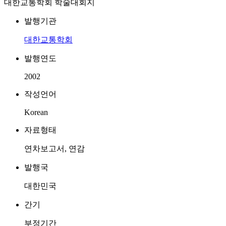
대한교통학회 학술대회지
발행기관
대한교통학회
발행연도
2002
작성언어
Korean
자료형태
연차보고서, 연감
발행국
대한민국
간기
부정기간