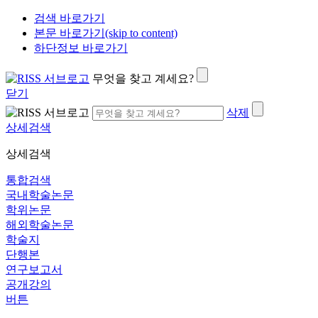
검색 바로가기
본문 바로가기(skip to content)
하단정보 바로가기
무엇을 찾고 계세요?
닫기
삭제
상세검색
상세검색
통합검색
국내학술논문
학위논문
해외학술논문
학술지
단행본
연구보고서
공개강의
버튼