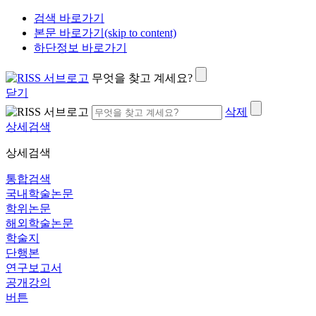
검색 바로가기
본문 바로가기(skip to content)
하단정보 바로가기
무엇을 찾고 계세요?
닫기
삭제
상세검색
상세검색
통합검색
국내학술논문
학위논문
해외학술논문
학술지
단행본
연구보고서
공개강의
버튼