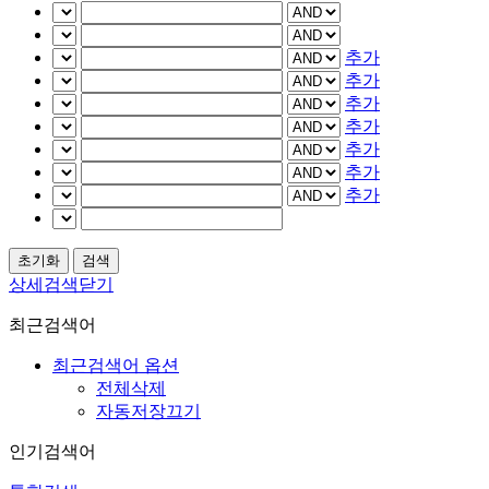
추가
추가
추가
추가
추가
추가
추가
상세검색닫기
최근검색어
최근검색어 옵션
전체삭제
자동저장끄기
인기검색어