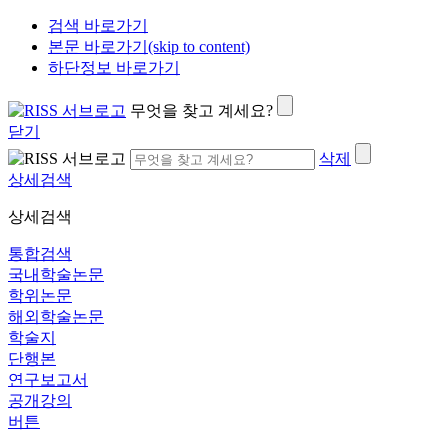
검색 바로가기
본문 바로가기(skip to content)
하단정보 바로가기
무엇을 찾고 계세요?
닫기
삭제
상세검색
상세검색
통합검색
국내학술논문
학위논문
해외학술논문
학술지
단행본
연구보고서
공개강의
버튼