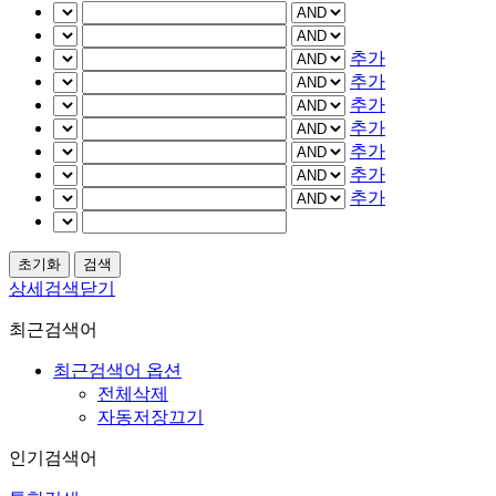
추가
추가
추가
추가
추가
추가
추가
상세검색닫기
최근검색어
최근검색어 옵션
전체삭제
자동저장끄기
인기검색어