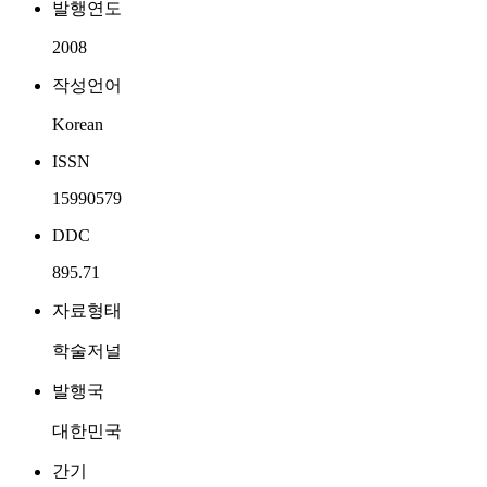
발행연도
2008
작성언어
Korean
ISSN
15990579
DDC
895.71
자료형태
학술저널
발행국
대한민국
간기