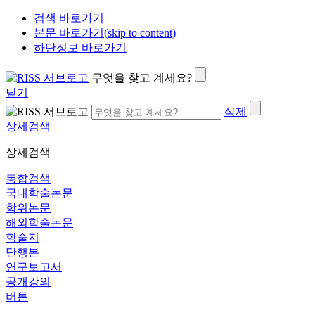
검색 바로가기
본문 바로가기(skip to content)
하단정보 바로가기
무엇을 찾고 계세요?
닫기
삭제
상세검색
상세검색
통합검색
국내학술논문
학위논문
해외학술논문
학술지
단행본
연구보고서
공개강의
버튼