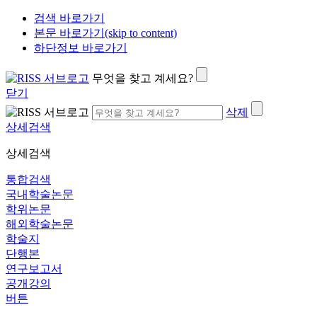
검색 바로가기
본문 바로가기(skip to content)
하단정보 바로가기
무엇을 찾고 계세요?
닫기
삭제
상세검색
상세검색
통합검색
국내학술논문
학위논문
해외학술논문
학술지
단행본
연구보고서
공개강의
버튼