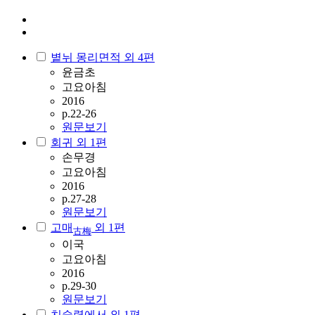
볕뉘 몽리면적 외 4편
윤금초
고요아침
2016
p.22-26
원문보기
회귀 외 1편
손무경
고요아침
2016
p.27-28
원문보기
고매
외 1편
古梅
이국
고요아침
2016
p.29-30
원문보기
치술령에서 외 1편