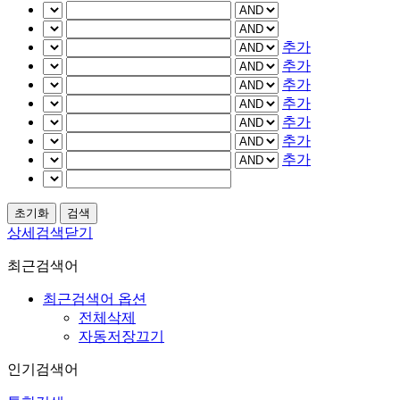
추가
추가
추가
추가
추가
추가
추가
상세검색닫기
최근검색어
최근검색어 옵션
전체삭제
자동저장끄기
인기검색어