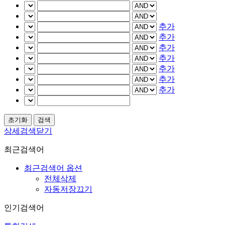
추가
추가
추가
추가
추가
추가
추가
상세검색닫기
최근검색어
최근검색어 옵션
전체삭제
자동저장끄기
인기검색어