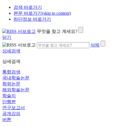
검색 바로가기
본문 바로가기(skip to content)
하단정보 바로가기
무엇을 찾고 계세요?
닫기
삭제
상세검색
상세검색
통합검색
국내학술논문
학위논문
해외학술논문
학술지
단행본
연구보고서
공개강의
버튼