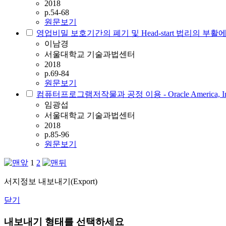
2018
p.54-68
원문보기
영업비밀 보호기간의 폐기 및 Head-start 법리의 부활
이남경
서울대학교 기술과법센터
2018
p.69-84
원문보기
컴퓨터프로그램저작물과 공정 이용 - Oracle America, Inc
임광섭
서울대학교 기술과법센터
2018
p.85-96
원문보기
1
2
서지정보 내보내기(Export)
닫기
내보내기 형태를 선택하세요