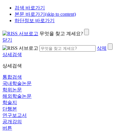
검색 바로가기
본문 바로가기(skip to content)
하단정보 바로가기
무엇을 찾고 계세요?
닫기
삭제
상세검색
상세검색
통합검색
국내학술논문
학위논문
해외학술논문
학술지
단행본
연구보고서
공개강의
버튼