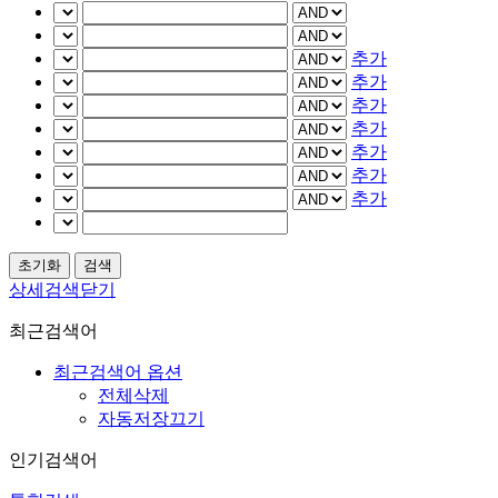
추가
추가
추가
추가
추가
추가
추가
상세검색닫기
최근검색어
최근검색어 옵션
전체삭제
자동저장끄기
인기검색어