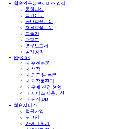
학술연구정보서비스 검색
통합검색
학위논문
국내학술논문
해외학술논문
학술지
단행본
연구보고서
공개강의
MyRISS
내 추천논문
내 책장
내 최근 본 논문
내 저작물관리
내 구매·신청 현황
내 서비스 사용권한
내 관심 DB
회원서비스
회원가입
로그인
아이디 찾기