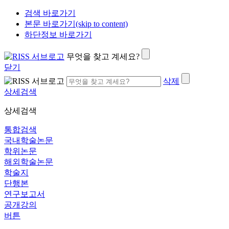
검색 바로가기
본문 바로가기(skip to content)
하단정보 바로가기
무엇을 찾고 계세요?
닫기
삭제
상세검색
상세검색
통합검색
국내학술논문
학위논문
해외학술논문
학술지
단행본
연구보고서
공개강의
버튼