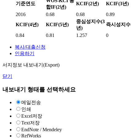
WOS-KCI 통
기준연도
KCIF(2년)
KCIF(3년)
합IF(2년)
2016
0.68
0.68
0.89
중심성지수(3
KCIF(4년)
KCIF(5년)
즉시성지수
년)
0.84
0.81
1.257
0
복사/대출신청
인용하기
서지정보 내보내기(Export)
닫기
내보내기 형태를 선택하세요
메일전송
인쇄
Excel저장
Text저장
EndNote / Mendeley
RefWorks