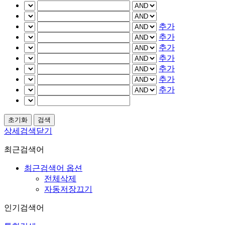
추가
추가
추가
추가
추가
추가
추가
상세검색닫기
최근검색어
최근검색어 옵션
전체삭제
자동저장끄기
인기검색어