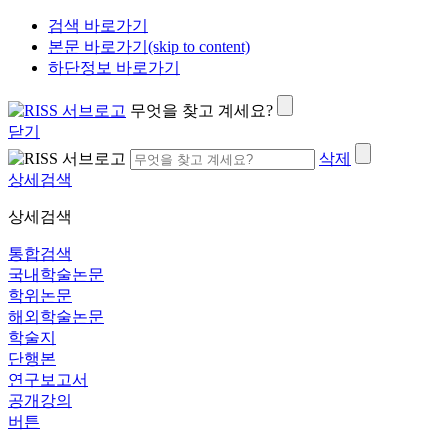
검색 바로가기
본문 바로가기(skip to content)
하단정보 바로가기
무엇을 찾고 계세요?
닫기
삭제
상세검색
상세검색
통합검색
국내학술논문
학위논문
해외학술논문
학술지
단행본
연구보고서
공개강의
버튼