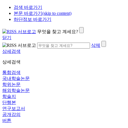
검색 바로가기
본문 바로가기(skip to content)
하단정보 바로가기
무엇을 찾고 계세요?
닫기
삭제
상세검색
상세검색
통합검색
국내학술논문
학위논문
해외학술논문
학술지
단행본
연구보고서
공개강의
버튼