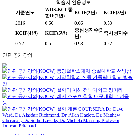
학술지 인용정보
WOS-KCI 통
기준연도
KCIF(2년)
KCIF(3년)
합IF(2년)
2016
0.66
0.66
0.53
중심성지수(3
KCIF(4년)
KCIF(5년)
즉시성지수
년)
0.52
0.5
0.98
0.22
연관 공개강의
동양철학스케치
숭실대학교
선병삼
서양철학의 전통
가톨릭대학교
박승
찬
철학의 이해
전남대학교
정미라
레저 스포츠 철학
대구대학교
권욱
동
철학 개론
COURSERA
Dr. Dave
Ward, Dr. Alasdair Richmond, Dr. Allan Hazlett, Dr. Matthew
Chrisman, Dr. Suilin Lavelle, Dr. Michela Massimi, Professor
Duncan Pritchard