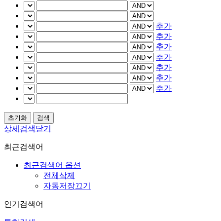
추가
추가
추가
추가
추가
추가
추가
상세검색닫기
최근검색어
최근검색어 옵션
전체삭제
자동저장끄기
인기검색어