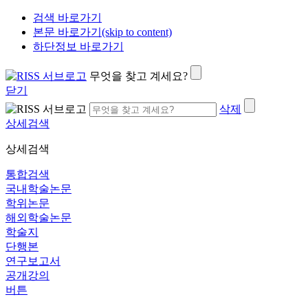
검색 바로가기
본문 바로가기(skip to content)
하단정보 바로가기
무엇을 찾고 계세요?
닫기
삭제
상세검색
상세검색
통합검색
국내학술논문
학위논문
해외학술논문
학술지
단행본
연구보고서
공개강의
버튼