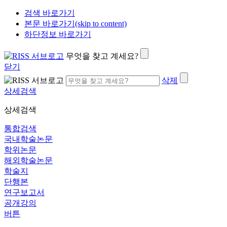
검색 바로가기
본문 바로가기(skip to content)
하단정보 바로가기
무엇을 찾고 계세요?
닫기
삭제
상세검색
상세검색
통합검색
국내학술논문
학위논문
해외학술논문
학술지
단행본
연구보고서
공개강의
버튼