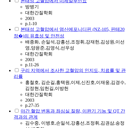
본태성 고혈압에서 미세알부민뇨
방병기
대한간질학회
2003
p.1-10
본태성 고혈압에서 염산에포니디핀 (NZ-105, 핀테20
정�)의 유효성 및 안전성
배종화, 손일석,강흥선,조정휘,강재헌,김성원,이선
영,양윤준,김영식,선우성
대한간질학회
2003
p.11-26
구리 지역에서 조사한 고혈압의 인지도, 치료률 및 관
리률
홍철호, 김순길,홍택원,이제,신진호,이재웅,김경수,
김정현,임헌길,이방헌
대한간질학회
2003
p.27-35
야간 혈압 변동과 좌심실 질량, 이완기 기능 및 QT 간
격과의 관계
김수중, 이병호,손일석,강흥선,조정휘,김권삼,송정