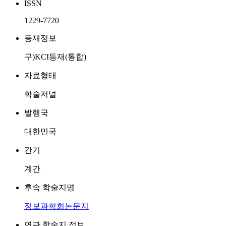
ISSN
1229-7720
등재정보
구)KCI등재(통합)
자료형태
학술저널
발행국
대한민국
간기
계간
후속 학술지명
정보과학회논문지
연관 학술지 정보