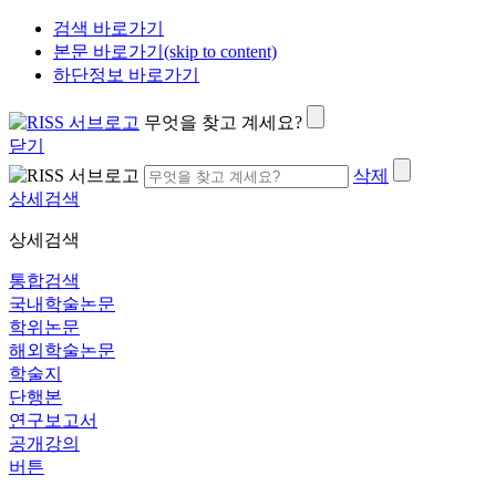
검색 바로가기
본문 바로가기(skip to content)
하단정보 바로가기
무엇을 찾고 계세요?
닫기
삭제
상세검색
상세검색
통합검색
국내학술논문
학위논문
해외학술논문
학술지
단행본
연구보고서
공개강의
버튼