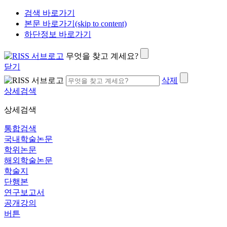
검색 바로가기
본문 바로가기(skip to content)
하단정보 바로가기
무엇을 찾고 계세요?
닫기
삭제
상세검색
상세검색
통합검색
국내학술논문
학위논문
해외학술논문
학술지
단행본
연구보고서
공개강의
버튼