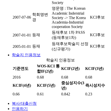
Society
영문명 : The Korean
Academic Inderstrial
학회명변
2007-07-06
KCI후보
Society -> The Korea
경
Academia-Industrial
cooperation Society
등재후보 1차 PASS
등재
KCI후보
2007-01-01
(등재후보1차)
등재후보학술지 선정
등재
KCI후보
2005-01-01
(신규평가)
학술지 인용정보
학술지 인용정보
WOS-KCI 통
기준연도
KCIF(2년)
KCIF(3년)
합IF(2년)
2016
0.68
0.68
0.68
중심성지수(3
KCIF(4년)
KCIF(5년)
즉시성지수
년)
0.66
0.61
0.842
0.23
복사/대출신청
인용하기